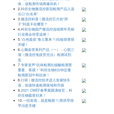
体，该检测市场再爆良机！
2.
科炬生物微流控新冠检测产品入选
出口“白名单”
3.
微流控科普 | 微流控芯片的“脖
子”到底卡在哪里？
4.
科炬生物国产微流控连续两年亮相
行业展会倍受追捧！
5.
“白色瘟疫”卷土重来？|结核筛查很
关键！
6.
心脑血管系列产品（一）：心肌三
项（微流控免疫荧光法）检测试剂
盒
7.
专家发声“抗体检测比核酸检测更
重要、客观！”科炬生物6分钟定量
检测新冠中和抗体！
8.
行研 | 微流控技术进入发展快车
道，加速快速检测落地和升级
9.
2021 CMEF春季展圆满收官，科
炬生物载誉归来！
10.
一经发现，就是晚期？|胃癌早筛
早治是关键