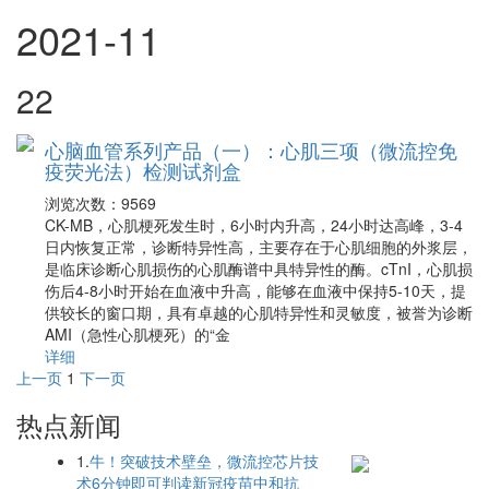
2021-11
22
心脑血管系列产品（一）：心肌三项（微流控免
疫荧光法）检测试剂盒
浏览次数：
9569
CK-MB，心肌梗死发生时，6小时内升高，24小时达高峰，3-4
日内恢复正常，诊断特异性高，主要存在于心肌细胞的外浆层，
是临床诊断心肌损伤的心肌酶谱中具特异性的酶。cTnI，心肌损
伤后4-8小时开始在血液中升高，能够在血液中保持5-10天，提
供较长的窗口期，具有卓越的心肌特异性和灵敏度，被誉为诊断
AMI（急性心肌梗死）的“金
详细
上一页
1
下一页
热点新闻
1.
牛！突破技术壁垒，微流控芯片技
术6分钟即可判读新冠疫苗中和抗